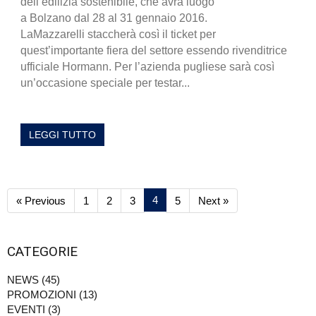
dell’edilizia sostenibile, che avrà luogo
a Bolzano dal 28 al 31 gennaio 2016.
LaMazzarelli staccherà così il ticket per
quest’importante fiera del settore essendo rivenditrice
ufficiale Hormann. Per l’azienda pugliese sarà così
un’occasione speciale per testar...
LEGGI TUTTO
4
« Previous
1
2
3
5
Next »
CATEGORIE
NEWS (45)
PROMOZIONI (13)
EVENTI (3)