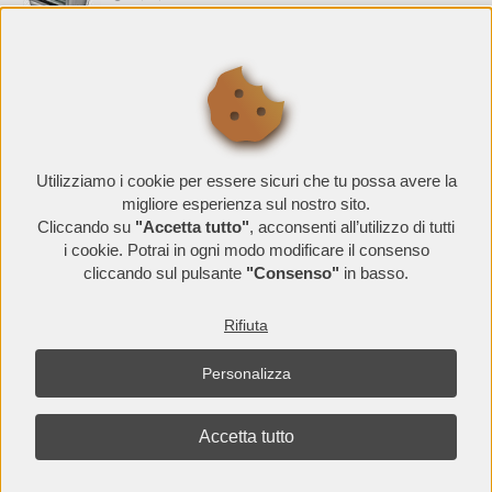
Leggi Tutto
PROMOZIONI
ECOBONUS 50%
28/11/20
Utilizziamo i cookie per essere sicuri che tu possa avere la
Leggi Tutto
migliore esperienza sul nostro sito.
Cliccando su
"Accetta tutto"
, acconsenti all’utilizzo di tutti
NUOVA PROMO HORMANN ...
i cookie. Potrai in ogni modo modificare il consenso
08/03/20
cliccando sul pulsante
"Consenso"
in basso.
Leggi Tutto
Rifiuta
Personalizza
Mazzarelli Giuseppe srl
- P.iva 05663720729
Accetta tutto
Privacy Policy
Realizzato da: Studi Web S.r.l.